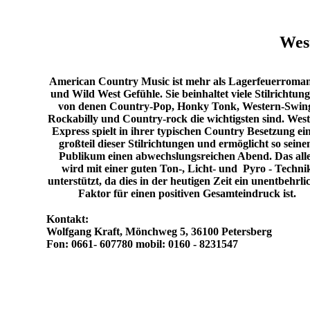
Wes
American Country Music ist mehr als Lagerfeuerroman
und Wild West Gefühle. Sie beinhaltet viele Stilrichtung
von denen Country-Pop, Honky Tonk, Western-Swin
Rockabilly und Country-rock die wichtigsten sind. Wes
Express spielt in ihrer typischen Country Besetzung ei
großteil dieser Stilrichtungen und ermöglicht so sein
Publikum einen abwechslungsreichen Abend. Das all
wird mit einer guten Ton-, Licht- und Pyro - Techni
unterstützt, da dies in der heutigen Zeit ein unentbehrli
Faktor für einen positiven Gesamteindruck ist.
Kontakt:
Wolfgang Kraft, Mönchweg 5, 36100 Petersberg
Fon: 0661- 607780 mobil: 0160 - 8231547